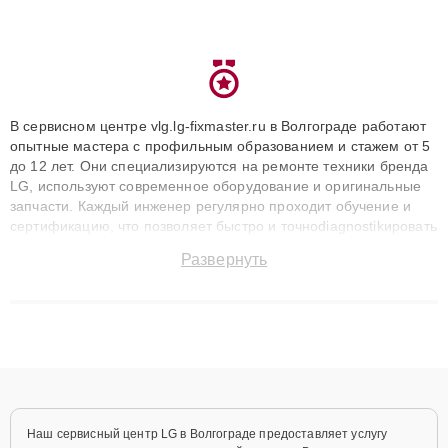
В сервисном центре vlg.lg-fixmaster.ru в Волгограде работают
опытные мастера с профильным образованием и стажем от 5
до 12 лет. Они специализируются на ремонте техники бренда
LG, используют современное оборудование и оригинальные
запчасти. Каждый инженер регулярно проходит обучение и
сертификацию, что позволяет быстро и точноdiagnostikировать
поломки и восстанавливать технику с сохранением гарантии
Развернуть
до 3 лет. Наши мастера решают сложные случаи: от замены
матриц и материнских плат до ремонта после залития и
восстановления данных. Благодаря высокой квалификации и
ответственному подходу клиенты получают быстрый,
качественный ремонт и понятные объяснения по результатам
диагностики.
Наш сервисный центр LG в Волгограде предоставляет услугу