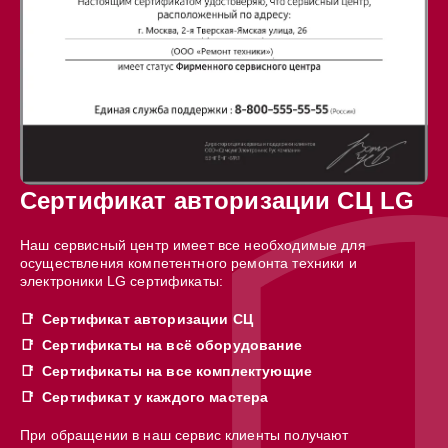
Сертификат авторизации СЦ LG
Наш сервисный центр имеет все необходимые для
осуществления компетентного ремонта техники и
электроники LG сертификаты:
Сертификат авторизации СЦ
Сертификаты на всё оборудование
Сертификаты на все комплектующие
Сертификат у каждого мастера
При обращении в наш сервис клиенты получают