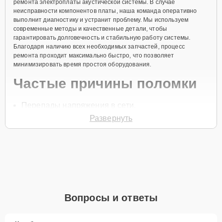
ремонта электроплаты акустической системы. В случае
неисправности компонентов платы, наша команда оперативно
выполнит диагностику и устранит проблему. Мы используем
современные методы и качественные детали, чтобы
гарантировать долговечность и стабильную работу системы.
Благодаря наличию всех необходимых запчастей, процесс
ремонта проходит максимально быстро, что позволяет
минимизировать время простоя оборудования.
Частые причины поломки
Перепады напряжения в сети.
Развернуть
Износ компонентов платы.
Короткое замыкание.
Попадание влаги на плату.
Перегрев устройства.
Чтобы начать ремонт электроплаты акустической системы,
позвоните нам по телефону +7 (844) 261-32-21 или оставьте
Вопросы и ответы
Заявку на сайте
. Наш специалист свяжется с вами в течение
минуты для уточнения всех деталей и записи на диагностику и
ремонт.