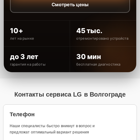
Смотреть цены
10+
45 тыс.
лет на рынке
отремонтировано устройств
до 3 лет
30 мин
гарантия на работы
бесплатная диагностика
Контакты сервиса LG в Волгограде
Телефон
Наши специалисты быстро вникнут в вопрос и
предложат оптимальный вариант решения