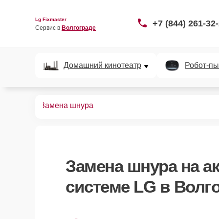
Lg Fixmaster
+7 (844) 261-32
Сервис в 
Волгограде
Домашний кинотеатр
Робот-пы
их систем
Замена шнура
Замена шнура
на а
системе LG в Волг