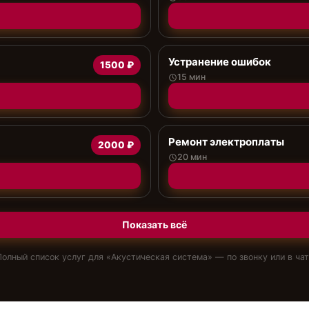
Устранение ошибок
1500 ₽
15 мин
Ремонт электроплаты
2000 ₽
20 мин
Показать всё
Полный список услуг для «
Акустическая система
» — по звонку или в ча