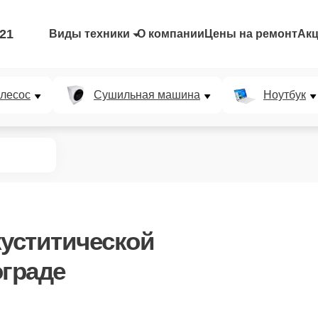
-21
Виды техники
О компании
Цены на ремонт
Ак
лесос
Сушильная машина
Ноутбук
куститической
ограде