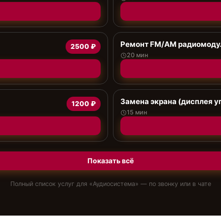
Ремонт FM/AM радиомоду
2500 ₽
20 мин
Замена экрана (дисплея у
1200 ₽
15 мин
Показать всё
Полный список услуг для «
Аудиосистема
» — по звонку или в чате