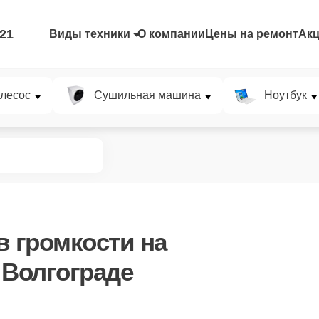
-21
Виды техники
О компании
Цены на ремонт
Ак
лесос
Сушильная машина
Ноутбук
в громкости
на
 Волгограде