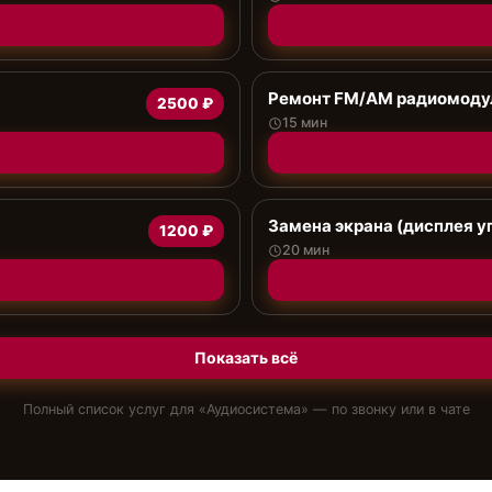
Ремонт FM/AM радиомоду
2500 ₽
15 мин
Замена экрана (дисплея у
1200 ₽
20 мин
Показать всё
Полный список услуг для «
Аудиосистема
» — по звонку или в чате