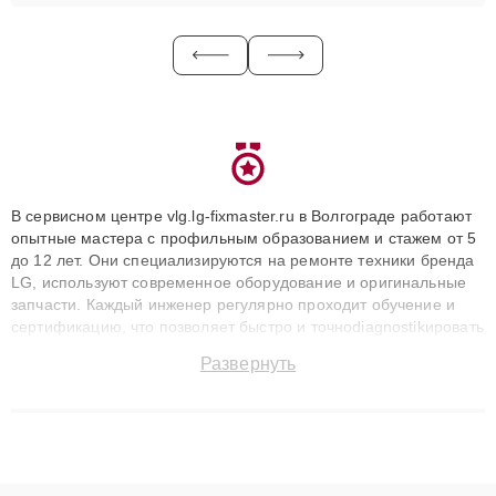
В сервисном центре vlg.lg-fixmaster.ru в Волгограде работают
опытные мастера с профильным образованием и стажем от 5
до 12 лет. Они специализируются на ремонте техники бренда
LG, используют современное оборудование и оригинальные
запчасти. Каждый инженер регулярно проходит обучение и
сертификацию, что позволяет быстро и точноdiagnostikировать
поломки и восстанавливать технику с сохранением гарантии
Развернуть
до 3 лет. Наши мастера решают сложные случаи: от замены
матриц и материнских плат до ремонта после залития и
восстановления данных. Благодаря высокой квалификации и
ответственному подходу клиенты получают быстрый,
качественный ремонт и понятные объяснения по результатам
диагностики.