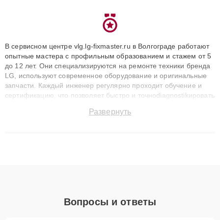
В сервисном центре vlg.lg-fixmaster.ru в Волгограде работают
опытные мастера с профильным образованием и стажем от 5
до 12 лет. Они специализируются на ремонте техники бренда
LG, используют современное оборудование и оригинальные
запчасти. Каждый инженер регулярно проходит обучение и
сертификацию, что позволяет быстро и точноdiagnostikировать
поломки и восстанавливать технику с сохранением гарантии
Развернуть
до 3 лет. Наши мастера решают сложные случаи: от замены
матриц и материнских плат до ремонта после залития и
восстановления данных. Благодаря высокой квалификации и
ответственному подходу клиенты получают быстрый,
качественный ремонт и понятные объяснения по результатам
диагностики.
Вопросы и ответы