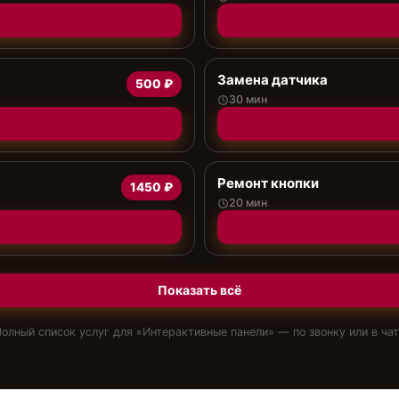
Замена датчика
500 ₽
30 мин
Ремонт кнопки
1450 ₽
20 мин
Показать всё
олный список услуг для «
Интерактивные панели
» — по звонку или в ча