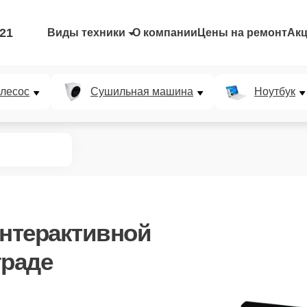
-21
Виды техники
О компании
Цены на ремонт
Ак
лесос
Сушильная машина
Ноутбук
нтерактивной
граде