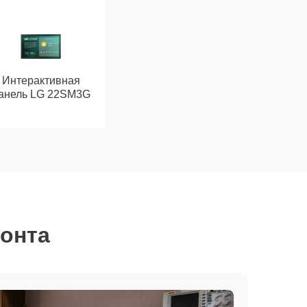
Интерактивная
анель LG 22SM3G
монта