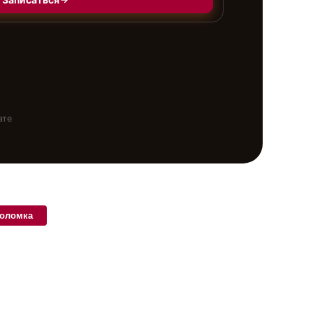
ате
поломка