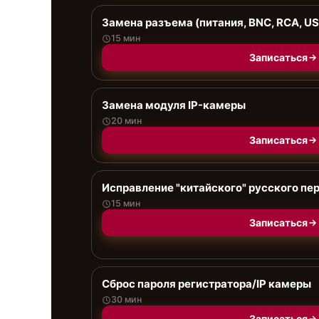
Замена разъема (питания, BNC, RCA, USB
15 мин
Записаться
Замена модуля IP-камеры
20 мин
Записаться
Исправление "китайского" русского пе
15 мин
Записаться
Сброс пароля регистратора/IP камеры
30 мин
Записаться