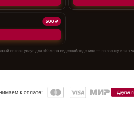
500 ₽
лный список услуг для «
Камера видеонаблюдения
» — по звонку или в ч
имаем к оплате:
Другая 