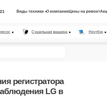
-21
Виды техники
О компании
Цены на ремонт
Ак
лесос
Сушильная машина
Ноутбук
ния регистратора
наблюдения LG в