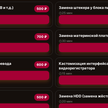
 и т.д.)
Замена штекера у блока п
500 ₽
25 мин
Замена материнской плат
700 ₽
30 мин
ревода
Кастомизация интерфейса
600 ₽
видеорегистратора
15 мин
Замена HDD (замена жёст
500 ₽
20 мин