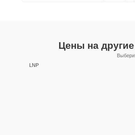
Цены на други
Выберит
LNP