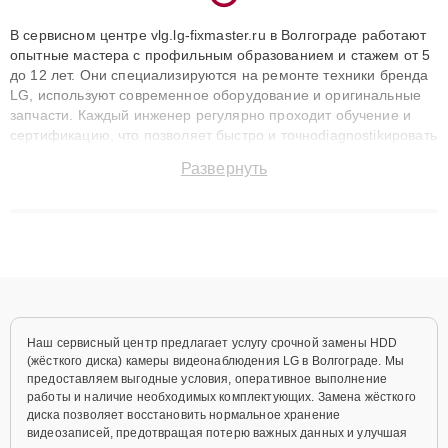
В сервисном центре vlg.lg-fixmaster.ru в Волгограде работают
опытные мастера с профильным образованием и стажем от 5
до 12 лет. Они специализируются на ремонте техники бренда
LG, используют современное оборудование и оригинальные
запчасти. Каждый инженер регулярно проходит обучение и
сертификацию, что позволяет быстро и точноdiagnostikировать
поломки и восстанавливать технику с сохранением гарантии
Развернуть
до 3 лет. Наши мастера решают сложные случаи: от замены
матриц и материнских плат до ремонта после залития и
восстановления данных. Благодаря высокой квалификации и
ответственному подходу клиенты получают быстрый,
качественный ремонт и понятные объяснения по результатам
диагностики.
Наш сервисный центр предлагает услугу срочной замены HDD
(жёсткого диска) камеры видеонаблюдения LG в Волгограде. Мы
предоставляем выгодные условия, оперативное выполнение
работы и наличие необходимых комплектующих. Замена жёсткого
диска позволяет восстановить нормальное хранение
видеозаписей, предотвращая потерю важных данных и улучшая