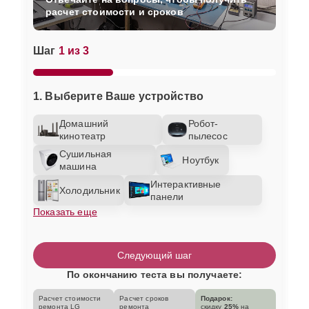
расчет стоимости и сроков
Шаг
1 из 3
1. Выберите Ваше устройство
Домашний
Робот-
кинотеатр
пылесос
Сушильная
Ноутбук
машина
Интерактивные
Холодильник
панели
Показать еще
Следующий шаг
По окончанию теста вы получаете:
Расчет стоимости
Расчет сроков
Подарок:
ремонта LG
ремонта
скидку
25%
на