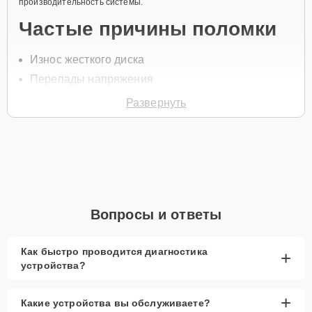
производительность системы.
Частые причины поломки
Износ жесткого диска
Перепады напряжения
Физические повреждения
Развернуть
Перегрев оборудования
Нарушение работы системы видеозаписи
Для начала ремонта свяжитесь с нами по телефону +7 (844) 261-
32-21 или оставьте
Заявку на сайте
, и наш специалист перезвонит
вам в течение минуты для уточнения всех деталей и записи на
диагностику или обслуживание.
Вопросы и ответы
Главные особенности
сервиса
Как быстро проводится диагностика
+
устройства?
Низкие цены и скидки
— доступные
предложения для каждого клиента.
+
Какие устройства вы обслуживаете?