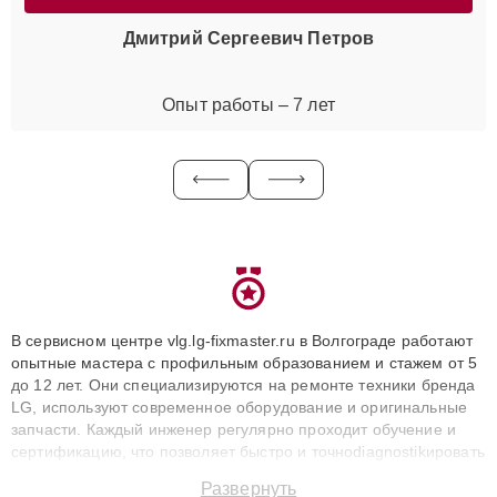
Дмитрий Сергеевич Петров
Опыт работы – 7 лет
В сервисном центре vlg.lg-fixmaster.ru в Волгограде работают
опытные мастера с профильным образованием и стажем от 5
до 12 лет. Они специализируются на ремонте техники бренда
LG, используют современное оборудование и оригинальные
запчасти. Каждый инженер регулярно проходит обучение и
сертификацию, что позволяет быстро и точноdiagnostikировать
поломки и восстанавливать технику с сохранением гарантии
Развернуть
до 3 лет. Наши мастера решают сложные случаи: от замены