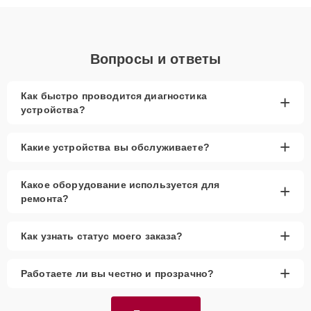
мастера на дом.
Запчасти в наличии
— оригинальные
комплектующие и аналоги высокого качества
всегда на складе.
Вопросы и ответы
Гарантия качества
— уверенность в
надежности выполненных работ.
Как быстро проводится диагностика
+
устройства?
Сервисный центр обеспечивает качественный ремонт
кондиционеров LG с гарантией на все выполненные работы. Наши
специалисты устраняют любые неисправности, что гарантирует
+
Какие устройства вы обслуживаете?
продолжительную и бесперебойную работу вашего устройства.
Мы предлагаем внимательный подход к каждому клиенту и
гарантируем высокое качество обслуживания.
Какое оборудование используется для
+
ремонта?
+
Как узнать статус моего заказа?
+
Работаете ли вы честно и прозрачно?