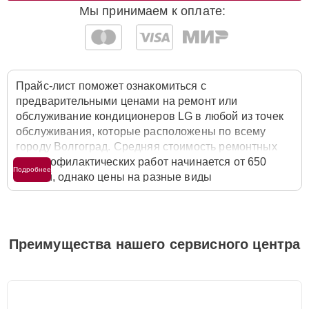
Мы принимаем к оплате:
Прайс-лист поможет ознакомиться с
предварительными ценами на ремонт или
обслуживание кондиционеров LG в любой из точек
обслуживания, которые расположены по всему
городу Волгоград. Средняя стоимость ремонтных
или профилактических работ начинается от 650
Подробнее
рублей, однако цены на разные виды
комплектующих могут различаться. Полную
стоимость работ с учётом запчастей или расходных
материалов необходимо уточнять со специалистом
службы заботы о клиентах. Для расчета итоговой
Преимущества нашего сервисного центра
стоимости ремонта кондиционера достаточно
позвонить по телефону горячей линии
+7 (844) 261-
32-21
или оставить заявку на нашем сайте Lg-
Fixmaster.