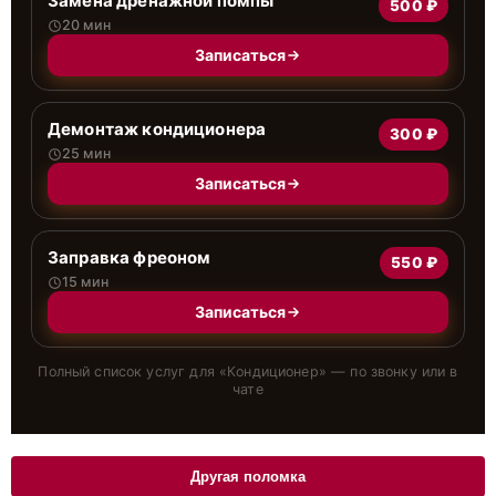
Замена дренажной помпы
500 ₽
20 мин
Записаться
Демонтаж кондиционера
300 ₽
25 мин
Записаться
Заправка фреоном
550 ₽
15 мин
Записаться
Полный список услуг для «
Кондиционер
» — по звонку или в
чате
Другая поломка