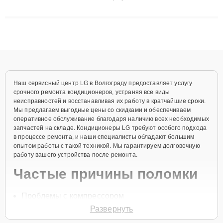
матриц и материнских плат до ремонта после залития и
восстановления данных. Благодаря высокой квалификации и
ответственному подходу клиенты получают быстрый,
качественный ремонт и понятные объяснения по результатам
диагностики.
Наш сервисный центр LG в Волгограду предоставляет услугу
срочного ремонта кондиционеров, устраняя все виды
неисправностей и восстанавливая их работу в кратчайшие сроки.
Мы предлагаем выгодные цены со скидками и обеспечиваем
оперативное обслуживание благодаря наличию всех необходимых
запчастей на складе. Кондиционеры LG требуют особого подхода
в процессе ремонта, и наши специалисты обладают большим
опытом работы с такой техникой. Мы гарантируем долговечную
работу вашего устройства после ремонта.
Частые причины поломки
Проблемы с компрессором
Развернуть
Утечка хладагента