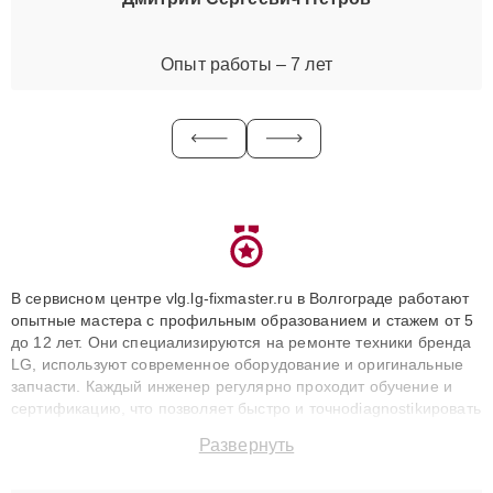
Опыт работы – 7 лет
В сервисном центре vlg.lg-fixmaster.ru в Волгограде работают
опытные мастера с профильным образованием и стажем от 5
до 12 лет. Они специализируются на ремонте техники бренда
LG, используют современное оборудование и оригинальные
запчасти. Каждый инженер регулярно проходит обучение и
сертификацию, что позволяет быстро и точноdiagnostikировать
поломки и восстанавливать технику с сохранением гарантии
Развернуть
до 3 лет. Наши мастера решают сложные случаи: от замены
матриц и материнских плат до ремонта после залития и