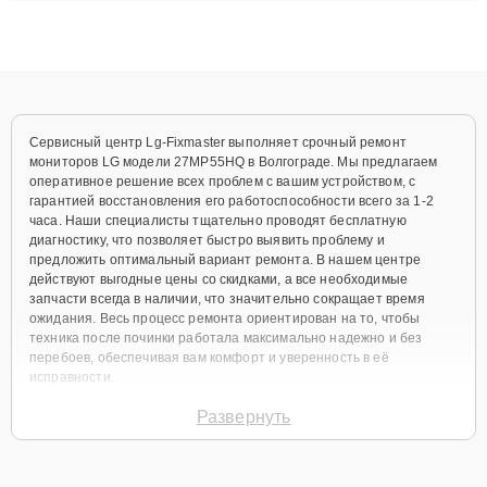
восстановления данных. Благодаря высокой квалификации и
ответственному подходу клиенты получают быстрый,
качественный ремонт и понятные объяснения по результатам
диагностики.
Сервисный центр Lg-Fixmaster выполняет срочный ремонт
мониторов LG модели 27MP55HQ в Волгограде. Мы предлагаем
оперативное решение всех проблем с вашим устройством, с
гарантией восстановления его работоспособности всего за 1-2
часа. Наши специалисты тщательно проводят бесплатную
диагностику, что позволяет быстро выявить проблему и
предложить оптимальный вариант ремонта. В нашем центре
действуют выгодные цены со скидками, а все необходимые
запчасти всегда в наличии, что значительно сокращает время
ожидания. Весь процесс ремонта ориентирован на то, чтобы
техника после починки работала максимально надежно и без
перебоев, обеспечивая вам комфорт и уверенность в её
исправности.
Виды используемых
Развернуть
запчастей