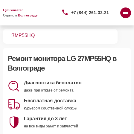
Lg Fixmaster
+7 (844) 261-32-21
Сервис в 
Волгограде
ров
27MP55HQ
Ремонт
монитора LG 27MP55HQ
в
Волгограде
Диагностика бесплатно
даже при отказе от ремонта
Бесплатная доставка
курьером собственной службы
Гарантия до 3 лет
на все виды работ и запчастей