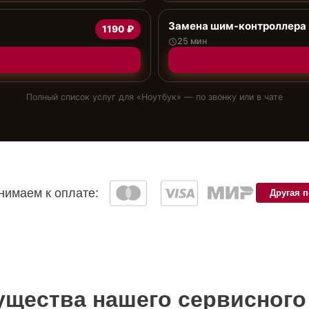
Замена шим-контроллера
1190 ₽
25 мин
Полный список услуг для «
Ноутбук
» — по звонку или в чате
имаем к оплате:
Другая 
щества нашего сервисного