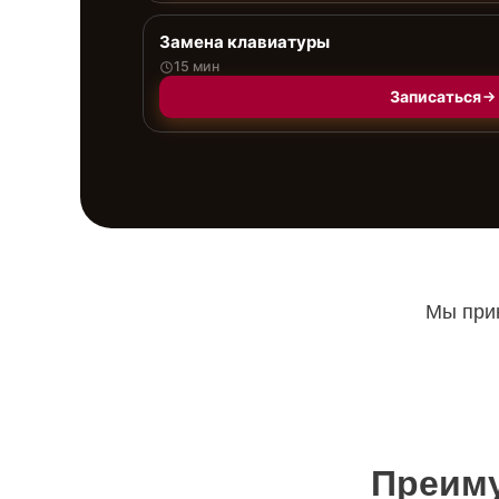
Замена клавиатуры
15 мин
Записаться
Мы прин
Преиму