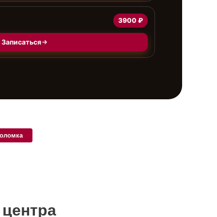
3900 ₽
Записаться
поломка
 центра