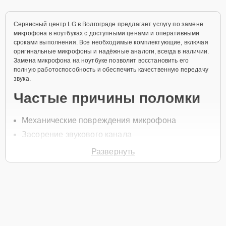
Сервисный центр LG в Волгограде предлагает услугу по замене
микрофона в ноутбуках с доступными ценами и оперативными
сроками выполнения. Все необходимые комплектующие, включая
оригинальные микрофоны и надёжные аналоги, всегда в наличии.
Замена микрофона на ноутбуке позволит восстановить его
полную работоспособность и обеспечить качественную передачу
звука.
Частые причины поломки
Механические повреждения микрофона
Засорение звукового канала
Сбой драйверов
Развернуть
Попадание влаги в устройство
Износ компонентов
Чтобы заменить микрофон, позвоните по телефону +7 (844) 261-
32-21 или оставьте
Заявку на сайте
. В течение минуты специалист
перезвонит для уточнения всех вопросов и записи на диагностику
и ремонт ноутбука.