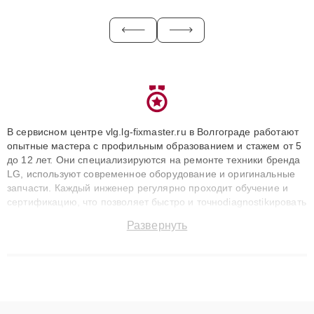
В сервисном центре vlg.lg-fixmaster.ru в Волгограде работают
опытные мастера с профильным образованием и стажем от 5
до 12 лет. Они специализируются на ремонте техники бренда
LG, используют современное оборудование и оригинальные
запчасти. Каждый инженер регулярно проходит обучение и
сертификацию, что позволяет быстро и точноdiagnostikировать
поломки и восстанавливать технику с сохранением гарантии
Развернуть
до 3 лет. Наши мастера решают сложные случаи: от замены
матриц и материнских плат до ремонта после залития и
восстановления данных. Благодаря высокой квалификации и
ответственному подходу клиенты получают быстрый,
качественный ремонт и понятные объяснения по результатам
диагностики.