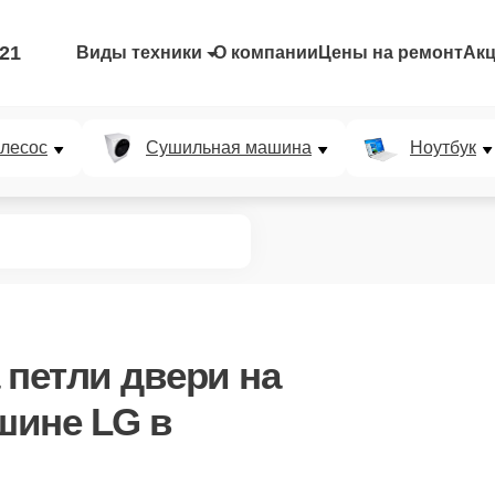
-21
Виды техники
О компании
Цены на ремонт
Ак
лесос
Сушильная машина
Ноутбук
 петли двери
на
шине LG в