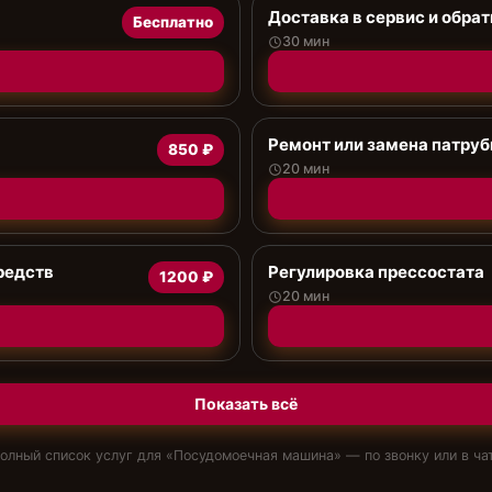
Доставка в сервис и обрат
Бесплатно
30 мин
Ремонт или замена патруб
850 ₽
20 мин
редств
Регулировка прессостата
1200 ₽
20 мин
Показать всё
олный список услуг для «
Посудомоечная машина
» — по звонку или в ча