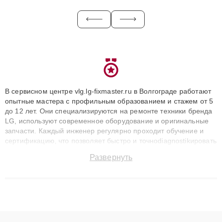
В сервисном центре vlg.lg-fixmaster.ru в Волгограде работают
опытные мастера с профильным образованием и стажем от 5
до 12 лет. Они специализируются на ремонте техники бренда
LG, используют современное оборудование и оригинальные
запчасти. Каждый инженер регулярно проходит обучение и
сертификацию, что позволяет быстро и точноdiagnostikировать
поломки и восстанавливать технику с сохранением гарантии
Развернуть
до 3 лет. Наши мастера решают сложные случаи: от замены
матриц и материнских плат до ремонта после залития и
восстановления данных. Благодаря высокой квалификации и
ответственному подходу клиенты получают быстрый,
качественный ремонт и понятные объяснения по результатам
диагностики.