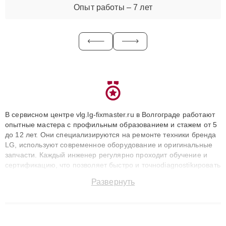
Опыт работы – 7 лет
В сервисном центре vlg.lg-fixmaster.ru в Волгограде работают
опытные мастера с профильным образованием и стажем от 5
до 12 лет. Они специализируются на ремонте техники бренда
LG, используют современное оборудование и оригинальные
запчасти. Каждый инженер регулярно проходит обучение и
сертификацию, что позволяет быстро и точноdiagnostikировать
поломки и восстанавливать технику с сохранением гарантии
Развернуть
до 3 лет. Наши мастера решают сложные случаи: от замены
матриц и материнских плат до ремонта после залития и
восстановления данных. Благодаря высокой квалификации и
ответственному подходу клиенты получают быстрый,
качественный ремонт и понятные объяснения по результатам