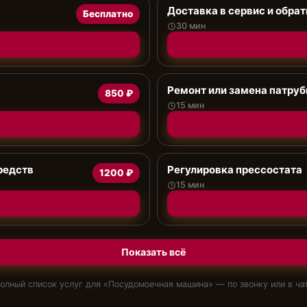
Доставка в сервис и обрат
Бесплатно
30 мин
Ремонт или замена патруб
850 ₽
15 мин
редств
Регулировка прессостата
1200 ₽
15 мин
Показать всё
олный список услуг для «
Посудомоечная машина
» — по звонку или в ча