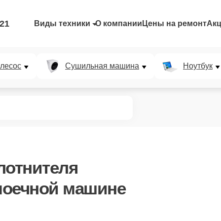
-21
Виды техники
О компании
Цены на ремонт
Ак
лесос
Сушильная машина
Ноутбук
лотнителя
моечной машине