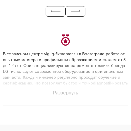
В сервисном центре vlg.lg-fixmaster.ru в Волгограде работают
опытные мастера с профильным образованием и стажем от 5
до 12 лет. Они специализируются на ремонте техники бренда
LG, используют современное оборудование и оригинальные
запчасти. Каждый инженер регулярно проходит обучение и
сертификацию, что позволяет быстро и точноdiagnostikировать
поломки и восстанавливать технику с сохранением гарантии
Развернуть
до 3 лет. Наши мастера решают сложные случаи: от замены
матриц и материнских плат до ремонта после залития и
восстановления данных. Благодаря высокой квалификации и
ответственному подходу клиенты получают быстрый,
качественный ремонт и понятные объяснения по результатам
диагностики.