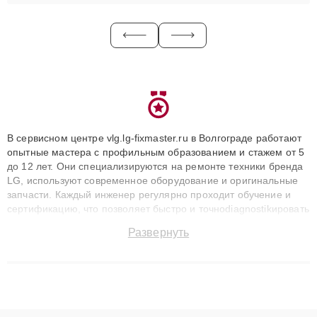
В сервисном центре vlg.lg-fixmaster.ru в Волгограде работают
опытные мастера с профильным образованием и стажем от 5
до 12 лет. Они специализируются на ремонте техники бренда
LG, используют современное оборудование и оригинальные
запчасти. Каждый инженер регулярно проходит обучение и
сертификацию, что позволяет быстро и точноdiagnostikировать
поломки и восстанавливать технику с сохранением гарантии
Развернуть
до 3 лет. Наши мастера решают сложные случаи: от замены
матриц и материнских плат до ремонта после залития и
восстановления данных. Благодаря высокой квалификации и
ответственному подходу клиенты получают быстрый,
качественный ремонт и понятные объяснения по результатам
диагностики.