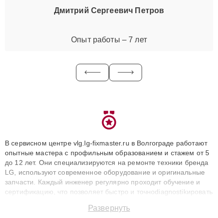
Дмитрий Сергеевич Петров
Опыт работы – 7 лет
В сервисном центре vlg.lg-fixmaster.ru в Волгограде работают
опытные мастера с профильным образованием и стажем от 5
до 12 лет. Они специализируются на ремонте техники бренда
LG, используют современное оборудование и оригинальные
запчасти. Каждый инженер регулярно проходит обучение и
сертификацию, что позволяет быстро и точноdiagnostikировать
поломки и восстанавливать технику с сохранением гарантии
Развернуть
до 3 лет. Наши мастера решают сложные случаи: от замены