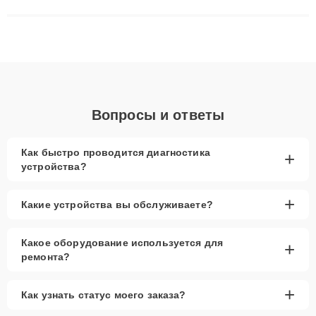
матриц и материнских плат до ремонта после залития и
восстановления данных. Благодаря высокой квалификации и
ответственному подходу клиенты получают быстрый,
качественный ремонт и понятные объяснения по результатам
диагностики.
Вопросы и ответы
Как быстро проводится диагностика
+
устройства?
+
Какие устройства вы обслуживаете?
Какое оборудование используется для
+
ремонта?
+
Как узнать статус моего заказа?