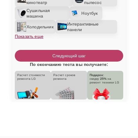
кинотеатр
пылесос
Сушильная
Ноутбук
машина
Интерактивные
Холодильник
панели
Показать еще
Следующий шаг
По окончанию теста вы получаете:
Расчет стоимости
Расчет сроков
Подарок:
ремонта LG
ремонта
скидку
25%
на
ремонт техники LG