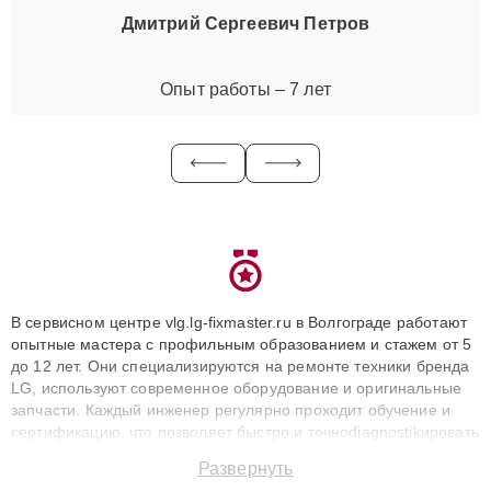
Дмитрий Сергеевич Петров
Опыт работы – 7 лет
В сервисном центре vlg.lg-fixmaster.ru в Волгограде работают
опытные мастера с профильным образованием и стажем от 5
до 12 лет. Они специализируются на ремонте техники бренда
LG, используют современное оборудование и оригинальные
запчасти. Каждый инженер регулярно проходит обучение и
сертификацию, что позволяет быстро и точноdiagnostikировать
поломки и восстанавливать технику с сохранением гарантии
Развернуть
до 3 лет. Наши мастера решают сложные случаи: от замены