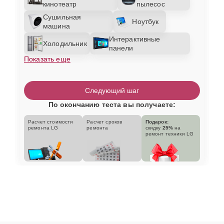
кинотеатр
пылесос
Сушильная
Ноутбук
машина
Интерактивные
Холодильник
панели
Показать еще
Следующий шаг
По окончанию теста вы получаете:
Расчет стоимости
Расчет сроков
Подарок:
ремонта LG
ремонта
скидку
25%
на
ремонт техники LG