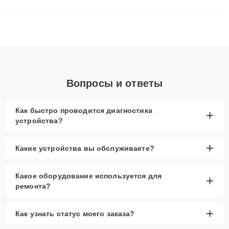
матриц и материнских плат до ремонта после залития и
восстановления данных. Благодаря высокой квалификации и
ответственному подходу клиенты получают быстрый,
качественный ремонт и понятные объяснения по результатам
диагностики.
Вопросы и ответы
Как быстро проводится диагностика
+
устройства?
+
Какие устройства вы обслуживаете?
Какое оборудование используется для
+
ремонта?
+
Как узнать статус моего заказа?