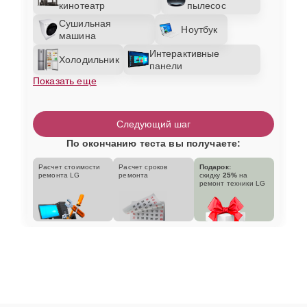
кинотеатр
пылесос
Сушильная
Ноутбук
машина
Интерактивные
Холодильник
панели
Показать еще
Следующий шаг
По окончанию теста вы получаете:
Расчет стоимости
Расчет сроков
Подарок:
ремонта LG
ремонта
скидку
25%
на
ремонт техники LG