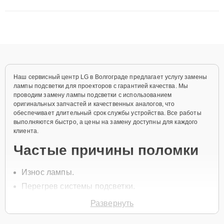
матриц и материнских плат до ремонта после залития и
восстановления данных. Благодаря высокой квалификации и
ответственному подходу клиенты получают быстрый,
качественный ремонт и понятные объяснения по результатам
диагностики.
Наш сервисный центр LG в Волгограде предлагает услугу замены
лампы подсветки для проекторов с гарантией качества. Мы
проводим замену лампы подсветки с использованием
оригинальных запчастей и качественных аналогов, что
обеспечивает длительный срок службы устройства. Все работы
выполняются быстро, а цены на замену доступны для каждого
клиента.
Частые причины поломки
Износ лампы.
Перегрев системы подсветки.
Неправильная эксплуатация устройства.
Развернуть
Механические повреждения лампы.