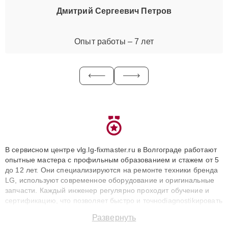
Дмитрий Сергеевич Петров
Опыт работы – 7 лет
В сервисном центре vlg.lg-fixmaster.ru в Волгограде работают
опытные мастера с профильным образованием и стажем от 5
до 12 лет. Они специализируются на ремонте техники бренда
LG, используют современное оборудование и оригинальные
запчасти. Каждый инженер регулярно проходит обучение и
сертификацию, что позволяет быстро и точноdiagnostikировать
поломки и восстанавливать технику с сохранением гарантии
Развернуть
до 3 лет. Наши мастера решают сложные случаи: от замены