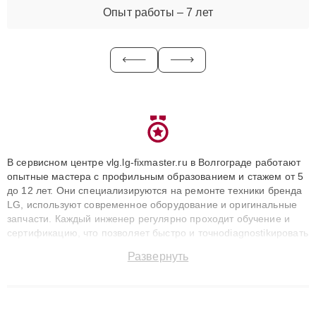
Опыт работы – 7 лет
В сервисном центре vlg.lg-fixmaster.ru в Волгограде работают
опытные мастера с профильным образованием и стажем от 5
до 12 лет. Они специализируются на ремонте техники бренда
LG, используют современное оборудование и оригинальные
запчасти. Каждый инженер регулярно проходит обучение и
сертификацию, что позволяет быстро и точноdiagnostikировать
поломки и восстанавливать технику с сохранением гарантии
Развернуть
до 3 лет. Наши мастера решают сложные случаи: от замены
матриц и материнских плат до ремонта после залития и
восстановления данных. Благодаря высокой квалификации и
ответственному подходу клиенты получают быстрый,