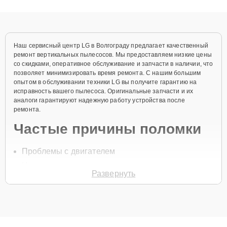
качественный ремонт и понятные объяснения по результатам
диагностики.
Наш сервисный центр LG в Волгограду предлагает качественный
ремонт вертикальных пылесосов. Мы предоставляем низкие цены
со скидками, оперативное обслуживание и запчасти в наличии, что
позволяет минимизировать время ремонта. С нашим большим
опытом в обслуживании техники LG вы получите гарантию на
исправность вашего пылесоса. Оригинальные запчасти и их
аналоги гарантируют надежную работу устройства после
ремонта.
Частые причины поломки
Проблемы с двигателем
Неисправности аккумулятора
Развернуть
Засорение фильтров
Повреждения щеток
Неправильная работа системы всасывания
Для начала ремонта свяжитесь с нами по телефону
+7 (844) 261-