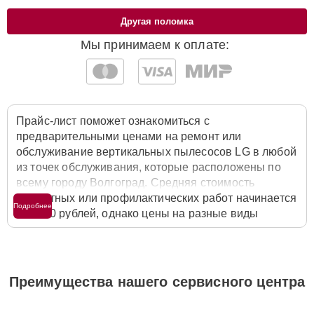
Другая поломка
Мы принимаем к оплате:
Прайс-лист поможет ознакомиться с
предварительными ценами на ремонт или
обслуживание вертикальных пылесосов LG в любой
из точек обслуживания, которые расположены по
всему городу Волгоград. Средняя стоимость
ремонтных или профилактических работ начинается
Подробнее
от 1400 рублей, однако цены на разные виды
комплектующих могут различаться. Полную
стоимость работ с учётом запчастей или расходных
материалов необходимо уточнять со специалистом
службы заботы о клиентах. Для расчета итоговой
Преимущества нашего сервисного центра
стоимости ремонта вертикального пылесоса
достаточно позвонить по телефону горячей линии