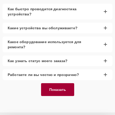
вертикальных пылесосов. Наши специалисты имеют большой
опыт в устранении различных неисправностей, что гарантирует
Как быстро проводится диагностика
+
долгосрочную эксплуатацию устройства после обслуживания. Мы
устройства?
обеспечиваем надежный результат и внимательное отношение к
каждому заказу.
+
Какие устройства вы обслуживаете?
Какое оборудование используется для
+
ремонта?
+
Как узнать статус моего заказа?
+
Работаете ли вы честно и прозрачно?
Показать