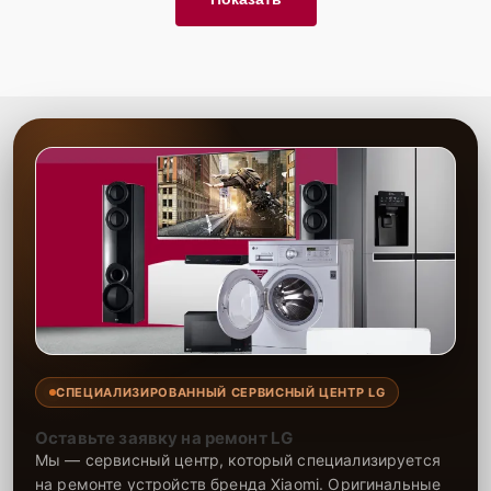
Сервисный центр Lg-Fixmaster предоставляет гарантии на все
виды работ и использованные запчасти. Мастера с опытом
быстро справятся с пайкой конденсаторов и восстановят
работоспособность вашей техники. Качество ремонта и
долговечность запчастей гарантированы, что делает ваше
устройство надежным в дальнейшей эксплуатации.
СПЕЦИАЛИЗИРОВАННЫЙ СЕРВИСНЫЙ ЦЕНТР LG
Оставьте заявку на ремонт LG
Мы — сервисный центр, который специализируется
на ремонте устройств бренда Xiaomi. Оригинальные