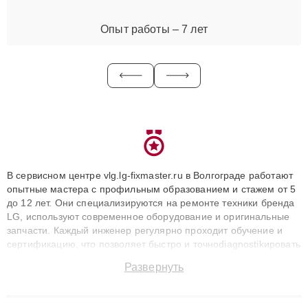
Опыт работы – 7 лет
В сервисном центре vlg.lg-fixmaster.ru в Волгограде работают
опытные мастера с профильным образованием и стажем от 5
до 12 лет. Они специализируются на ремонте техники бренда
LG, используют современное оборудование и оригинальные
запчасти. Каждый инженер регулярно проходит обучение и
сертификацию, что позволяет быстро и точноdiagnostikировать
поломки и восстанавливать технику с сохранением гарантии
Развернуть
до 3 лет. Наши мастера решают сложные случаи: от замены
матриц и материнских плат до ремонта после залития и
восстановления данных. Благодаря высокой квалификации и