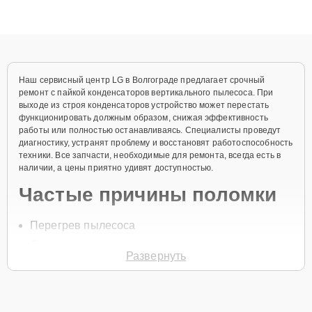
ответственному подходу клиенты получают быстрый,
качественный ремонт и понятные объяснения по результатам
диагностики.
Наш сервисный центр LG в Волгограде предлагает срочный
ремонт с пайкой конденсаторов вертикального пылесоса. При
выходе из строя конденсаторов устройство может перестать
функционировать должным образом, снижая эффективность
работы или полностью останавливаясь. Специалисты проведут
диагностику, устранят проблему и восстановят работоспособность
техники. Все запчасти, необходимые для ремонта, всегда есть в
наличии, а цены приятно удивят доступностью.
Частые причины поломки
Перегрев пылесоса
Скачки напряжения в сети
Развернуть
Физическое повреждение внутренних
компонентов
Износ конденсаторов со временем