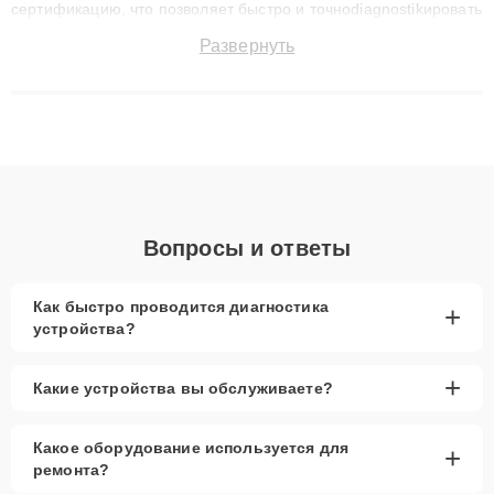
сертификацию, что позволяет быстро и точноdiagnostikировать
поломки и восстанавливать технику с сохранением гарантии
Развернуть
до 3 лет. Наши мастера решают сложные случаи: от замены
матриц и материнских плат до ремонта после залития и
восстановления данных. Благодаря высокой квалификации и
ответственному подходу клиенты получают быстрый,
качественный ремонт и понятные объяснения по результатам
диагностики.
Вопросы и ответы
Как быстро проводится диагностика
+
устройства?
+
Какие устройства вы обслуживаете?
Какое оборудование используется для
+
ремонта?