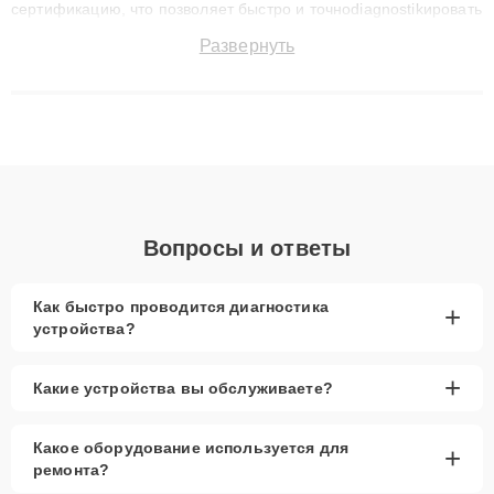
сертификацию, что позволяет быстро и точноdiagnostikировать
поломки и восстанавливать технику с сохранением гарантии
Развернуть
до 3 лет. Наши мастера решают сложные случаи: от замены
матриц и материнских плат до ремонта после залития и
восстановления данных. Благодаря высокой квалификации и
ответственному подходу клиенты получают быстрый,
качественный ремонт и понятные объяснения по результатам
диагностики.
Вопросы и ответы
Как быстро проводится диагностика
+
устройства?
+
Какие устройства вы обслуживаете?
Какое оборудование используется для
+
ремонта?