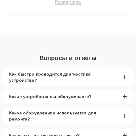
Развернуть
до 3 лет. Наши мастера решают сложные случаи: от замены
матриц и материнских плат до ремонта после залития и
восстановления данных. Благодаря высокой квалификации и
ответственному подходу клиенты получают быстрый,
качественный ремонт и понятные объяснения по результатам
диагностики.
Вопросы и ответы
Как быстро проводится диагностика
+
устройства?
+
Какие устройства вы обслуживаете?
Какое оборудование используется для
+
ремонта?
+
Как узнать статус моего заказа?