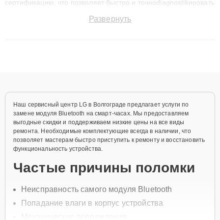
сертификацию, что позволяет быстро и точноdiagnostikировать
поломки и восстанавливать технику с сохранением гарантии
Развернуть
до 3 лет. Наши мастера решают сложные случаи: от замены
матриц и материнских плат до ремонта после залития и
восстановления данных. Благодаря высокой квалификации и
ответственному подходу клиенты получают быстрый,
качественный ремонт и понятные объяснения по результатам
диагностики.
Наш сервисный центр LG в Волгограде предлагает услуги по
замене модуля Bluetooth на смарт-часах. Мы предоставляем
выгодные скидки и поддерживаем низкие цены на все виды
ремонта. Необходимые комплектующие всегда в наличии, что
позволяет мастерам быстро приступить к ремонту и восстановить
функциональность устройства.
Частые причины поломки
Неисправность самого модуля Bluetooth
Попадание влаги в корпус устройства
Механические повреждения