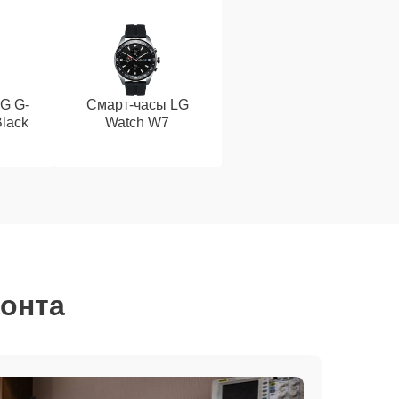
G G-
Смарт-часы LG
lack
Watch W7
монта