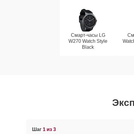
Смарт-часы LG
См
W270 Watch Style
Watc
Black
Эксп
Шаг
1 из 3