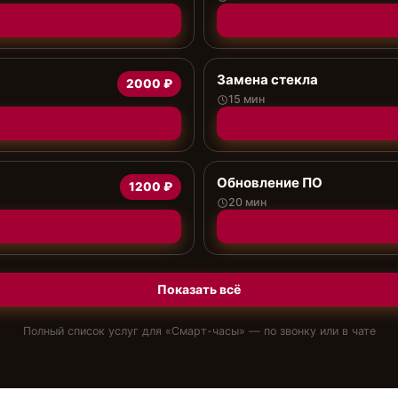
Замена стекла
2000 ₽
15 мин
Обновление ПО
1200 ₽
20 мин
Показать всё
Полный список услуг для «
Смарт-часы
» — по звонку или в чате