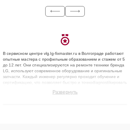
В сервисном центре vlg.lg-fixmaster.ru в Волгограде работают
опытные мастера с профильным образованием и стажем от 5
до 12 лет. Они специализируются на ремонте техники бренда
LG, используют современное оборудование и оригинальные
запчасти. Каждый инженер регулярно проходит обучение и
сертификацию, что позволяет быстро и точноdiagnostikировать
поломки и восстанавливать технику с сохранением гарантии
Развернуть
до 3 лет. Наши мастера решают сложные случаи: от замены
матриц и материнских плат до ремонта после залития и
восстановления данных. Благодаря высокой квалификации и
ответственному подходу клиенты получают быстрый,
качественный ремонт и понятные объяснения по результатам
диагностики.