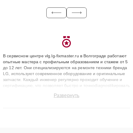
В сервисном центре vlg.lg-fixmaster.ru в Волгограде работают
опытные мастера с профильным образованием и стажем от 5
до 12 лет. Они специализируются на ремонте техники бренда
LG, используют современное оборудование и оригинальные
запчасти. Каждый инженер регулярно проходит обучение и
сертификацию, что позволяет быстро и точноdiagnostikировать
поломки и восстанавливать технику с сохранением гарантии
Развернуть
до 3 лет. Наши мастера решают сложные случаи: от замены
матриц и материнских плат до ремонта после залития и
восстановления данных. Благодаря высокой квалификации и
ответственному подходу клиенты получают быстрый,
качественный ремонт и понятные объяснения по результатам
диагностики.