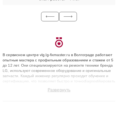
В сервисном центре vlg.lg-fixmaster.ru в Волгограде работают
опытные мастера с профильным образованием и стажем от 5
до 12 лет. Они специализируются на ремонте техники бренда
LG, используют современное оборудование и оригинальные
запчасти. Каждый инженер регулярно проходит обучение и
сертификацию, что позволяет быстро и точноdiagnostikировать
поломки и восстанавливать технику с сохранением гарантии
Развернуть
до 3 лет. Наши мастера решают сложные случаи: от замены
матриц и материнских плат до ремонта после залития и
восстановления данных. Благодаря высокой квалификации и
ответственному подходу клиенты получают быстрый,
качественный ремонт и понятные объяснения по результатам
диагностики.