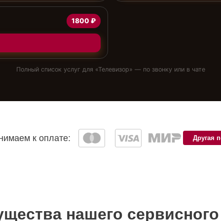
1800 ₽
Полный список услуг для «
Телевизор
» — по звонку или в чате
имаем к оплате:
Другая 
щества нашего сервисного