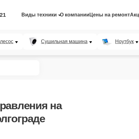
-21
Виды техники
О компании
Цены на ремонт
Ак
лесос
Сушильная машина
Ноутбук
правления
на
олгограде