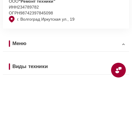
ООО
“Ремонт техники”
ИНН
234789782
ОГРН
98742397845098
г. Волгоград Иркутская ул., 19
Меню
Виды техники
Наши сервисные центры
© 2026 — Сервисный центр lg-fixmaster.ru