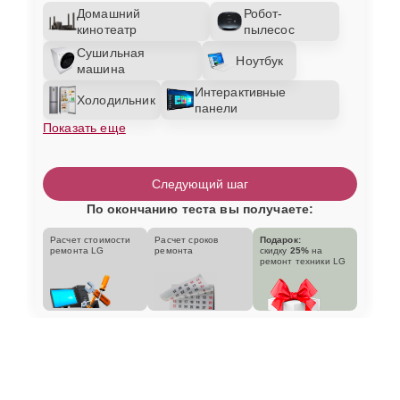
Домашний
Робот-
кинотеатр
пылесос
Сушильная
Ноутбук
машина
Интерактивные
Холодильник
панели
Показать еще
Следующий шаг
По окончанию теста вы получаете:
Расчет стоимости
Расчет сроков
Подарок:
ремонта LG
ремонта
скидку
25%
на
ремонт техники LG