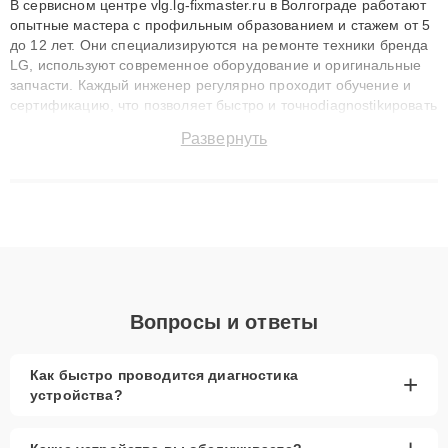
В сервисном центре vlg.lg-fixmaster.ru в Волгограде работают
опытные мастера с профильным образованием и стажем от 5
до 12 лет. Они специализируются на ремонте техники бренда
LG, используют современное оборудование и оригинальные
запчасти. Каждый инженер регулярно проходит обучение и
сертификацию, что позволяет быстро и точноdiagnostikировать
поломки и восстанавливать технику с сохранением гарантии
Развернуть
до 3 лет. Наши мастера решают сложные случаи: от замены
матриц и материнских плат до ремонта после залития и
восстановления данных. Благодаря высокой квалификации и
ответственному подходу клиенты получают быстрый,
качественный ремонт и понятные объяснения по результатам
диагностики.
Вопросы и ответы
Как быстро проводится диагностика
+
устройства?