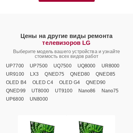
Цены на другие виды ремонта
телевизоров LG
Выберите модель вашего устройства и узнайте
стоимость всех видов работ
UP7700
UP7500
UQ7500
UQ8000
UR8000
UR9100
LX3
QNED75
QNED80
QNED85
OLED B4
OLED C4
OLED G4
QNED90
QNED99
UT8000
UT9100
Nano86
Nano75
UP6800
UN8000