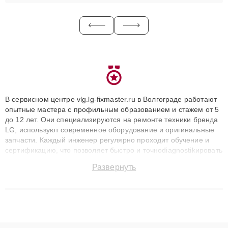
В сервисном центре vlg.lg-fixmaster.ru в Волгограде работают
опытные мастера с профильным образованием и стажем от 5
до 12 лет. Они специализируются на ремонте техники бренда
LG, используют современное оборудование и оригинальные
запчасти. Каждый инженер регулярно проходит обучение и
сертификацию, что позволяет быстро и точноdiagnostikировать
поломки и восстанавливать технику с сохранением гарантии
Развернуть
до 3 лет. Наши мастера решают сложные случаи: от замены
матриц и материнских плат до ремонта после залития и
восстановления данных. Благодаря высокой квалификации и
ответственному подходу клиенты получают быстрый,
качественный ремонт и понятные объяснения по результатам
диагностики.