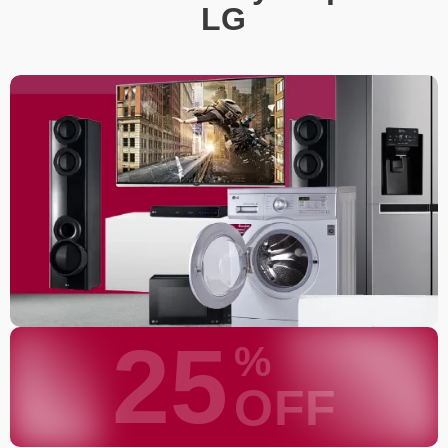
LG
25
%
OFF