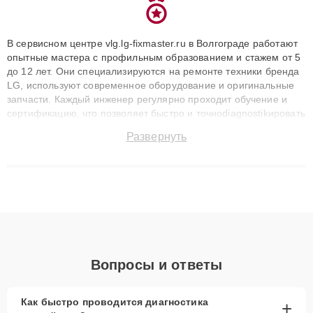
В сервисном центре vlg.lg-fixmaster.ru в Волгограде работают
опытные мастера с профильным образованием и стажем от 5
до 12 лет. Они специализируются на ремонте техники бренда
LG, используют современное оборудование и оригинальные
запчасти. Каждый инженер регулярно проходит обучение и
сертификацию, что позволяет быстро и точноdiagnostikировать
поломки и восстанавливать технику с сохранением гарантии
Развернуть
до 3 лет. Наши мастера решают сложные случаи: от замены
матриц и материнских плат до ремонта после залития и
восстановления данных. Благодаря высокой квалификации и
ответственному подходу клиенты получают быстрый,
качественный ремонт и понятные объяснения по результатам
диагностики.
Вопросы и ответы
Как быстро проводится диагностика
+