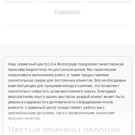
сертификацию, что позволяет быстро и точноdiagnostikировать
поломки и восстанавливать технику с сохранением гарантии
Развернуть
до 3 лет. Наши мастера решают сложные случаи: от замены
матриц и материнских плат до ремонта после залития и
восстановления данных. Благодаря высокой квалификации и
ответственному подходу клиенты получают быстрый,
качественный ремонт и понятные объяснения по результатам
диагностики.
Наш сервисный центр LG в Волгограде предлагает качественную
прошивку видеостены по доступным ценам. Мы гарантируем
оперативное выполнение работ, а также предоставляем
значительные скидки для постоянных клиентов. Все необходимые
комплектующие для прошивки всегда в наличии, что позволяет
значительно сократить сроки выполнения заказа. Благодаря
многолетнему опыту наших мастеров, каждый клиент может быть
уверен в надежности и долговечности оборудования после
ремонта. Сервисный центр осуществляет работу как с
оригинальными деталями, так и с проверенными аналогами
высокого качества.
Частые причины поломки