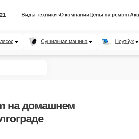
-21
Виды техники
О компании
Цены на ремонт
Ак
лесос
Сушильная машина
Ноутбук
m
на домашнем
лгограде