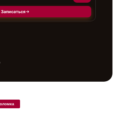
Записаться
е
поломка