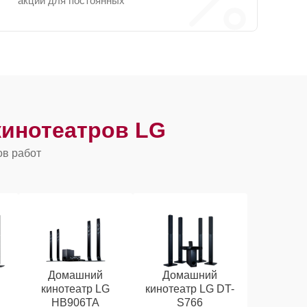
акции для постоянных
инотеатров LG
ов работ
Домашний
Домашний
кинотеатр LG
кинотеатр LG DT-
HB906TA
S766