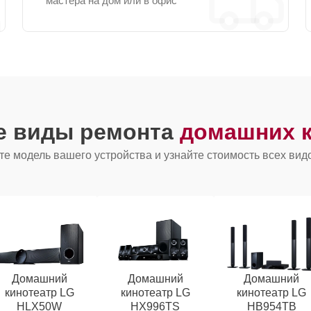
мастера на дом или в офис
е виды ремонта
домашних к
е модель вашего устройства и узнайте стоимость всех вид
Домашний
Домашний
Домашний
кинотеатр LG
кинотеатр LG
кинотеатр LG
HLX50W
HX996TS
HB954TB